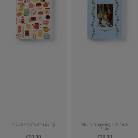
Álbum Art of Gentle Living
Álbum Pampering That Never
Ends
€20,90
€20,90