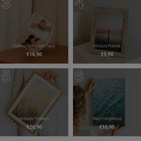
3
4
Cubo Giratório com Fotos
Moldura Pokalde
€16,90
€5,90
5
6
Moldura Timeless
Telas Fotográficas
€20,90
€10,90